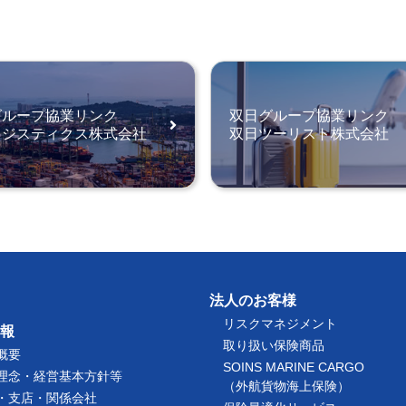
グループ協業リンク
双日グループ協業リンク
ロジスティクス株式会社
双日ツーリスト株式会社
法人のお客様
リスクマネジメント
報
取り扱い保険商品
概要
SOINS MARINE CARGO
理念・経営基本方針等
（外航貨物海上保険）
・支店・関係会社