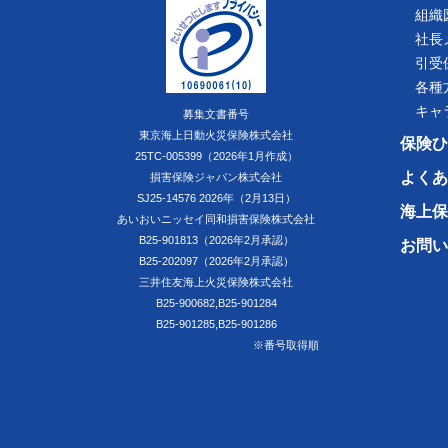
組織
社長
引受
各種
キャ
募集文書番号
東京海上日動火災保険株式会社
保険ひ
25TC-005399（2026年1月作成）
よくあ
損害保険ジャパン株式会社
SJ25-14576 2026年（2月13日）
海上保
あいおいニッセイ同和損害保険株式会社
B25-901813（2026年2月承認）
お問い
B25-202097（2026年2月承認）
三井住友海上火災保険株式会社
B25-900682,B25-901284
B25-901285,B25-901286
※番号取得順