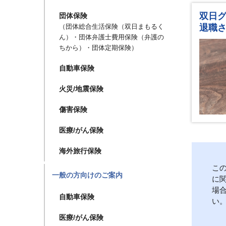
双日
団体保険
（団体総合生活保険（双日まもるく
退職
ん）・団体弁護士費用保険（弁護の
ちから）・団体定期保険）
自動車保険
火災/地震保険
傷害保険
医療/がん保険
海外旅行保険
こ
一般の方向けのご案内
に
場
自動車保険
い
医療/がん保険