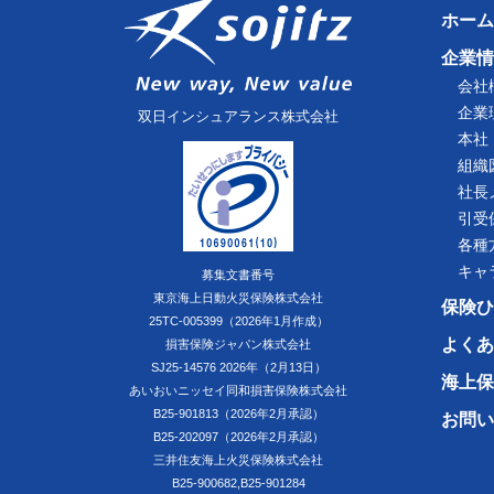
ホーム
企業情
会社
企業
双日インシュアランス株式会社
本社
組織
社長
引受
各種
キャ
募集文書番号
東京海上日動火災保険株式会社
保険ひ
25TC-005399（2026年1月作成）
よくあ
損害保険ジャパン株式会社
SJ25-14576 2026年（2月13日）
海上保
あいおいニッセイ同和損害保険株式会社
B25-901813（2026年2月承認）
お問い
B25-202097（2026年2月承認）
三井住友海上火災保険株式会社
B25-900682,B25-901284