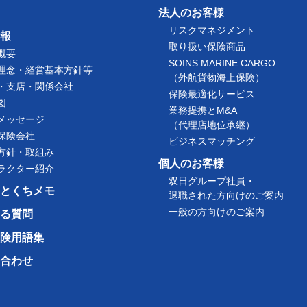
法人のお客様
リスクマネジメント
報
取り扱い保険商品
概要
SOINS MARINE CARGO
理念・経営基本方針等
（外航貨物海上保険）
・支店・関係会社
保険最適化サービス
図
業務提携とM&A
メッセージ
（代理店地位承継）
保険会社
ビジネスマッチング
方針・取組み
個人のお客様
ラクター紹介
双日グループ社員・
とくちメモ
退職された方向けのご案内
一般の方向けのご案内
る質問
険用語集
合わせ