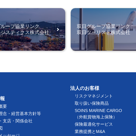
グループ協業リンク
双日グループ協業リンク
ロジスティクス株式会社
双日ツーリスト株式会社
法人のお客様
リスクマネジメント
報
取り扱い保険商品
概要
SOINS MARINE CARGO
理念・経営基本方針等
（外航貨物海上保険）
・支店・関係会社
保険最適化サービス
図
業務提携とM&A
メッセージ