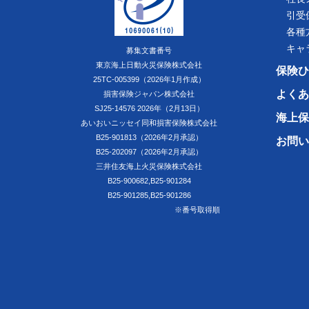
引受
各種
キャ
募集文書番号
東京海上日動火災保険株式会社
保険ひ
25TC-005399（2026年1月作成）
よくあ
損害保険ジャパン株式会社
SJ25-14576 2026年（2月13日）
海上保
あいおいニッセイ同和損害保険株式会社
B25-901813（2026年2月承認）
お問い
B25-202097（2026年2月承認）
三井住友海上火災保険株式会社
B25-900682,B25-901284
B25-901285,B25-901286
※番号取得順