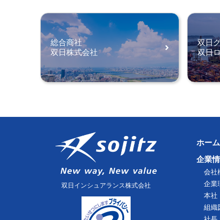
総合商社
双日
双日株式会社
双日
ホーム
企業情
会社
企業
双日インシュアランス株式会社
本社
組織
社長