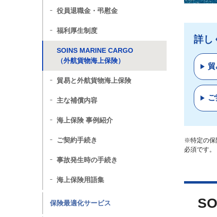
役員退職金・弔慰金
福利厚生制度
詳し
SOINS MARINE CARGO
（外航貨物海上保険）
貿
貿易と外航貨物海上保険
ご
主な補償内容
海上保険 事例紹介
ご契約手続き
※特定の保
必須です。
事故発生時の手続き
海上保険用語集
S
保険最適化サービス