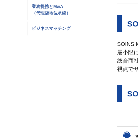
業務提携とM&A
（代理店地位承継）
SO
ビジネスマッチング
SOIN
最小限
総合商
視点で
SO