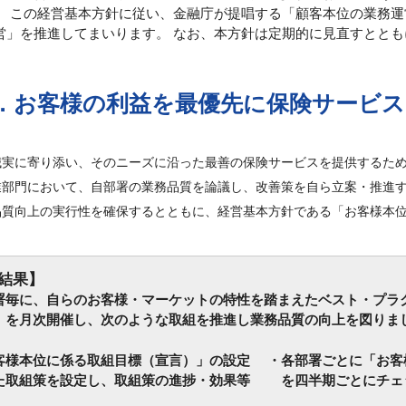
。 この経営基本方針に従い、金融庁が提唱する「顧客本位の業務
営」を推進してまいります。 なお、本方針は定期的に見直すとと
．お客様の利益を最優先に保険サービス
誠実に寄り添い、そのニーズに沿った最善の保険サービスを提供するた
業部門において、自部署の業務品質を論議し、改善策を自ら立案・推進
品質向上の実行性を確保するとともに、経営基本方針である「お客様本
結果】
署毎に、自らのお客様・マーケットの特性を踏まえたベスト・プラ
」を月次開催し、次のような取組を推進し業務品質の向上を図りま
客様本位に係る取組目標（宣言）」の設定 ・各部署ごとに「お客
た取組策を設定し、取組策の進捗・効果等 を四半期ごとにチェッ