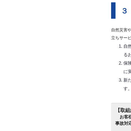
３
自然災害
立ちサー
自
る
保
に
新
す
【取組
お客様
事故対