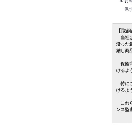
お
保
【取組
当社は
沿った
結し商
保険商
けるよ
特にご
けるよ
これら
ンス監