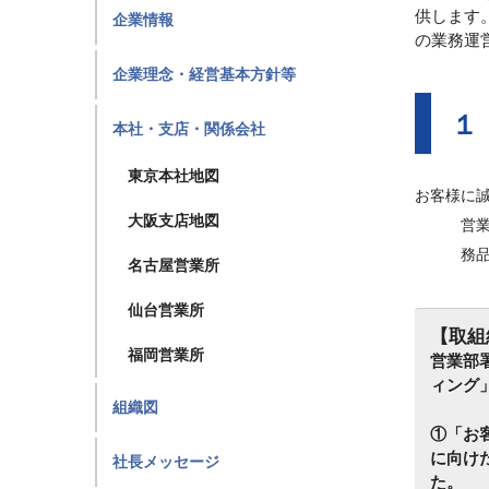
供します
企業情報
の業務運
企業理念・経営基本方針等
１
本社・支店・関係会社
東京本社地図
お客様に
大阪支店地図
営
務
名古屋営業所
仙台営業所
【取組
福岡営業所
営業部
ィング
組織図
①「お
に向け
社長メッセージ
た。