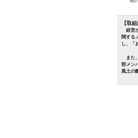
組
【取組
経営か
関する
し、「
また、
部メン
風土の