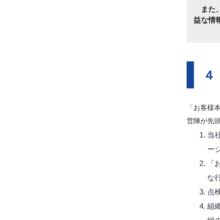
また、
益な情
４
「お客様
営陣が先
当
ー
「
な
点
組