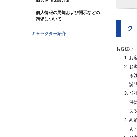
個人情報保護方針
個人情報の周知および開示などの
請求について
２
キャラクター紹介
お客様の
お
お
る
説
当
供
ズ
高
切